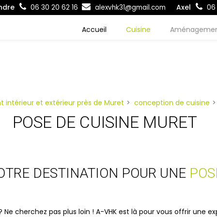
ndre
Axel
06 30 20 62 16
alexvhk31@gmail.com
06 
Accueil
Cuisine
Aménageme
ntérieur et extérieur près de Muret
conception de cuisine
POSE DE CUISINE MURET
VOTRE DESTINATION POUR UNE
POS
 Ne cherchez pas plus loin ! A-VHK est là pour vous offrir une 