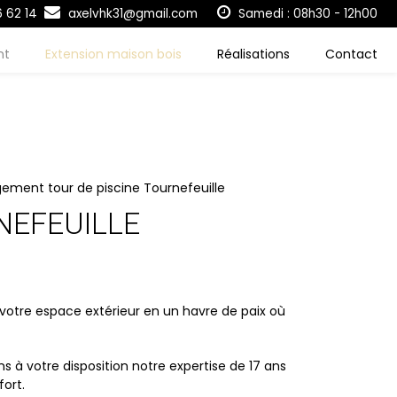
 62 14
axelvhk31@gmail.com
Samedi : 08h30 - 12h00
nt
Extension maison bois
Réalisations
Contact
ment tour de piscine Tournefeuille
NEFEUILLE
 votre espace extérieur en un havre de paix où
 à votre disposition notre expertise de 17 ans
ort.