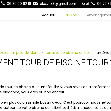
Axel
06 30 20 62 16
alexvhk31@gmail.com
06 79 86
Accueil
Cuisine
Aménageme
xtérieur près de Muret
terrasse de piscine en bois
aménage
NT TOUR DE PISCINE TOUR
de tour de piscine à Tournefeuille! Si vous rêvez de transformer
te élégance, vous êtes au bon endroit.
ien plus qu'un simple bassin d'eau. C'est pourquoi nous mettons
autour de votre piscine qui allient esthétisme, sécurité et conf