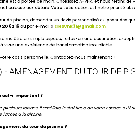
cine est à portée de main. Choisissez A-VHK, et nous ferons de vo
éticuleuse aux détails. Votre satisfaction est notre priorité abs
ur de piscine, demander un devis personnalisé ou poser des que
 20 62 16
ou par e-mail à
alexvhk31@gmail.com
.
ronne être un simple espace, faites-en une destination exceptionne
 vivre une expérience de transformation inoubliable.
 votre oasis personnelle. Contactez-nous maintenant !
) - AMÉNAGEMENT DU TOUR DE PIS
 est-il important ?
plusieurs raisons. Il améliore l'esthétique de votre espace extéri
e l'accès à la piscine.
agement du tour de piscine ?