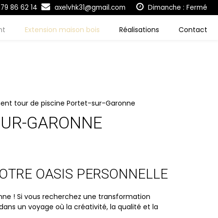
79 86 62 14
axelvhk31@gmail.com
Dimanche : Fermé
nt
Extension maison bois
Réalisations
Contact
t tour de piscine Portet-sur-Garonne
SUR-GARONNE
VOTRE OASIS PERSONNELLE
nne ! Si vous recherchez une transformation
s un voyage où la créativité, la qualité et la