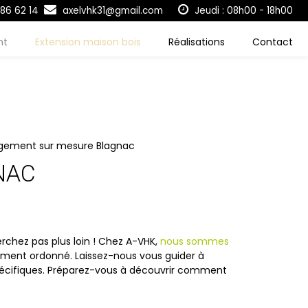
86 62 14
axelvhk31@gmail.com
Jeudi : 08h00 - 18h00
nt
Extension maison bois
Réalisations
Contact
gement sur mesure Blagnac
NAC
rchez pas plus loin ! Chez A-VHK,
nous sommes
ement ordonné. Laissez-nous vous guider à
pécifiques. Préparez-vous à découvrir comment