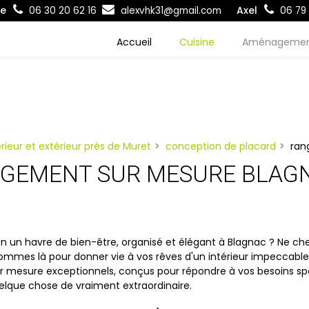
re
Axel
06 30 20 62 16
alexvhk31@gmail.com
06 79 
Accueil
Cuisine
Aménageme
eur et extérieur près de Muret
conception de placard
ran
GEMENT SUR MESURE BLAG
 un havre de bien-être, organisé et élégant à Blagnac ? Ne che
sommes là pour donner vie à vos rêves d'un intérieur impeccabl
 mesure exceptionnels, conçus pour répondre à vos besoins s
que chose de vraiment extraordinaire.